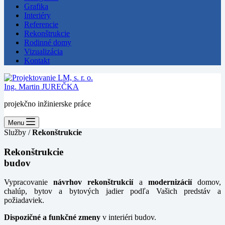
Grafika
Interiéry
Referencie
Rekonštrukcie
Rodinné domy
Vizualizácia
Kontakt
Ing. Martin JUREČKA
projekčno inžinierske práce
Menu
Služby /
Rekonštrukcie
Rekonštrukcie
budov
Vypracovanie
návrhov rekonštrukcií
a
modernizácií
domov,
chalúp, bytov a bytových jadier podľa Vašich predstáv a
požiadaviek.
Dispozičné a funkčné zmeny
v interiéri budov.