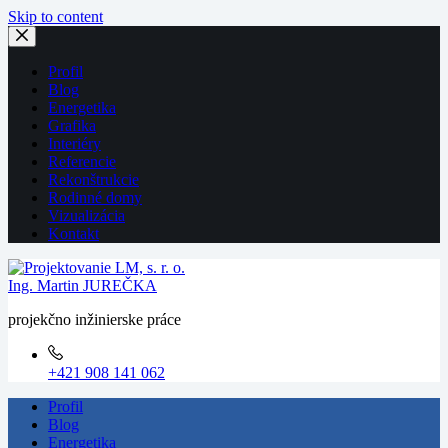
Skip to content
Profil
Blog
Energetika
Grafika
Interiéry
Referencie
Rekonštrukcie
Rodinné domy
Vizualizácia
Kontakt
Ing. Martin JUREČKA
projekčno inžinierske práce
+421 908 141 062
Profil
Blog
Energetika