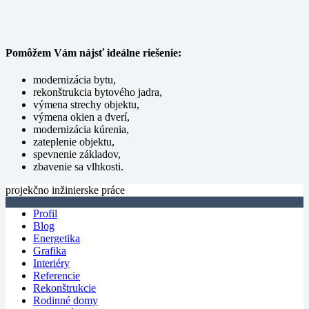
Pomôžem Vám nájsť ideálne riešenie:
modernizácia bytu,
rekonštrukcia bytového jadra,
výmena strechy objektu,
výmena okien a dverí,
modernizácia kúrenia,
zateplenie objektu,
spevnenie základov,
zbavenie sa vlhkosti.
projekčno inžinierske práce
Profil
Blog
Energetika
Grafika
Interiéry
Referencie
Rekonštrukcie
Rodinné domy